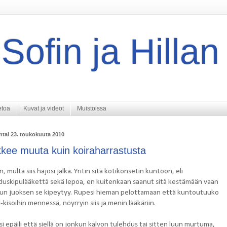
Sofin ja Hillan
etoa
Kuvat ja videot
Muistoissa
tai 23. toukokuuta 2010
kkee muuta kuin koiraharrastusta
n, multa siis hajosi jalka. Yritin sitä kotikonsetin kuntoon, eli
duskipulääkettä sekä lepoa, en kuitenkaan saanut sitä kestämään vaan
kun juoksen se kipeytyy. Rupesi hieman pelottamaan että kuntoutuuko
kisoihin mennessä, nöyrryin siis ja menin lääkäriin.
i epäili että siellä on jonkun kalvon tulehdus tai sitten luun murtuma,