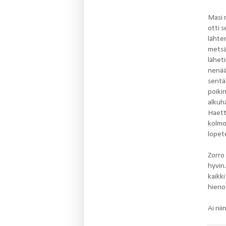
Masi m
otti 
lähten
metsää
lähet
nenää
sentää
poikin
alkuh
Haetti
kolmo
lopete
Zorro 
hyvin
kaikki
hienos
Ai nii