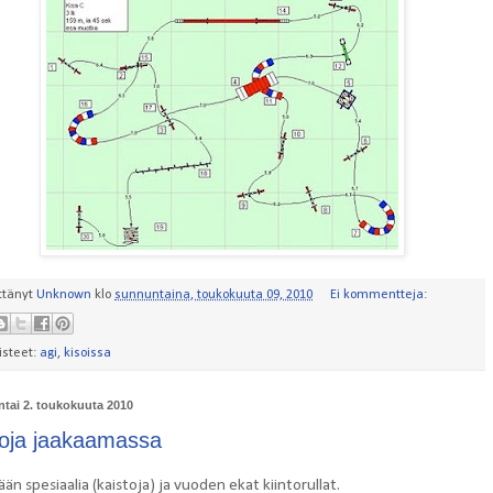
ttänyt
Unknown
klo
sunnuntaina, toukokuuta 09, 2010
Ei kommentteja:
isteet:
agi
,
kisoissa
tai 2. toukokuuta 2010
oja jaakaamassa
ään spesiaalia (kaistoja) ja vuoden ekat kiintorullat.