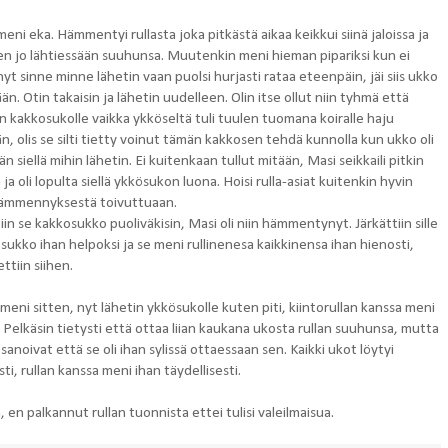
eni eka. Hämmentyi rullasta joka pitkästä aikaa keikkui siinä jaloissa ja
sen jo lähtiessään suuhunsa. Muutenkin meni hieman pipariksi kun ei
yt sinne minne lähetin vaan puolsi hurjasti rataa eteenpäin, jäi siis ukko
n. Otin takaisin ja lähetin uudelleen. Olin itse ollut niin tyhmä että
in kakkosukolle vaikka ykköseltä tuli tuulen tuomana koiralle haju
n, olis se silti tietty voinut tämän kakkosen tehdä kunnolla kun ukko oli
n siellä mihin lähetin. Ei kuitenkaan tullut mitään, Masi seikkaili pitkin
 ja oli lopulta siellä ykkösukon luona. Hoisi rulla-asiat kuitenkin hyvin
ämmennyksestä toivuttuaan.
in se kakkosukko puoliväkisin, Masi oli niin hämmentynyt. Järkättiin sille
sukko ihan helpoksi ja se meni rullinenesa kaikkinensa ihan hienosti,
ttiin siihen.
meni sitten, nyt lähetin ykkösukolle kuten piti, kiintorullan kanssa meni
. Pelkäsin tietysti että ottaa liian kaukana ukosta rullan suuhunsa, mutta
 sanoivat että se oli ihan sylissä ottaessaan sen. Kaikki ukot löytyi
ti, rullan kanssa meni ihan täydellisesti.
n, en palkannut rullan tuonnista ettei tulisi valeilmaisua.