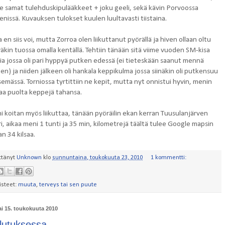
ne samat tulehduskipulääkkeet + joku geeli, sekä kävin Porvoossa
enissä. Kuvauksen tulokset kuulen luultavasti tiistaina.
 en siis voi, mutta Zorroa olen liikuttanut pyörällä ja hiven ollaan oltu
yäkin tuossa omalla kentällä. Tehtiin tänään sitä viime vuoden SM-kisa
tia jossa oli pari hyppyä putken edessä (ei tieteskään saanut mennä
en) ja niiden jälkeen oli hankala keppikulma jossa siinäkin oli putkensuu
semässä. Torniossa tyrtittiin ne kepit, mutta nyt onnistui hyvin, menin
a puolta keppejä tahansa.
ni koitan myös liikuttaa, tänään pyöräilin ekan kerran Tuusulanjärven
i, aikaa meni 1 tunti ja 35 min, kilometrejä täältä tulee Google mapsin
n 34 kilsaa.
ttänyt
Unknown
klo
sunnuntaina, toukokuuta 23, 2010
1 kommentti:
isteet:
muuta
,
terveys tai sen puute
ai 15. toukokuuta 2010
lutuksessa