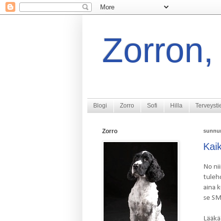
Zorron, 
Blogi
Zorro
Sofi
Hilla
Terveysti
Zorro
sunnun
Kai
No nii
tuleh
aina 
se SM-
Lääkäs