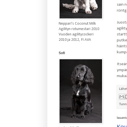
sain 
röntg
Juosta
Neppari's Coconut Milk
agilit
Agilityn rotumestari 2010
start
Vuoden agilitycockeri
2010 ja 2012, FI AVA
putke
häirit
kumpa
Sofi
Itseä
ympär
mukaa
Lähe
Tunn
lauant
Kou