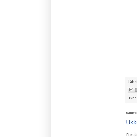
Lähe
Tunn
sunnun
Ukk
Ei mit