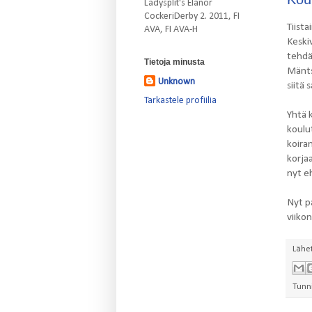
Ladysplit's Elanor
CockeriDerby 2. 2011, FI
Tiista
AVA, FI AVA-H
Keskiv
tehdä
Tietoja minusta
Mänts
Unknown
siitä
Tarkastele profiilia
Yhtä k
koulut
koira
korjaa
nyt e
Nyt p
viiko
Lähe
Tunn