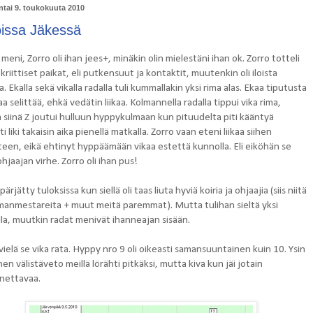
tai 9. toukokuuta 2010
oissa Jäkessä
meni, Zorro oli ihan jees+, minäkin olin mielestäni ihan ok. Zorro totteli
 kriittiset paikat, eli putkensuut ja kontaktit, muutenkin oli iloista
 Ekalla sekä vikalla radalla tuli kummallakin yksi rima alas. Ekaa tiputusta
a selittää, ehkä vedätin liikaa. Kolmannella radalla tippui vika rima,
 siinä Z joutui hulluun hyppykulmaan kun pituudelta piti kääntyä
ti liki takaisin aika pienellä matkalla. Zorro vaan eteni liikaa siihen
teen, eikä ehtinyt hyppäämään vikaa estettä kunnolla. Eli eiköhän se
ohjaajan virhe. Zorro oli ihan pus!
pärjätty tuloksissa kun siellä oli taas liuta hyviä koiria ja ohjaajia (siis niitä
manmestareita + muut meitä paremmat). Mutta tulihan sieltä yksi
lla, muutkin radat menivät ihanneajan sisään.
vielä se vika rata. Hyppy nro 9 oli oikeasti samansuuntainen kuin 10. Ysin
nen välistäveto meillä lörähti pitkäksi, mutta kiva kun jäi jotain
nettavaa.