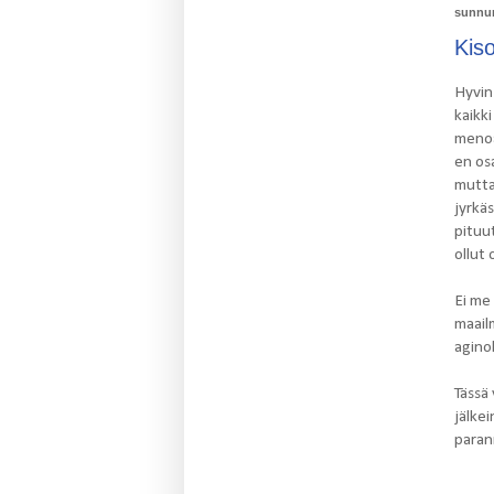
sunnun
Kis
Hyvin 
kaikki
menoa.
en osa
mutta
jyrkäs
pituu
ollut 
Ei me 
maail
agino
Tässä 
jälkei
paran