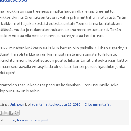
ina Tuukkin omissa treeneissä multa hajosi jalka, ei siis treenattu.
iikkonakin jäi Oreniuksen treenit väliin ja harmitti ihan vietävästi. Yritin
 kaikkeni että jalka kestäisi edes lauantain Teemu Linna koulutuksen
älässä, mutta jo radanrakennuksen aikana meni ontumiseksi. Tämän
 saa kun yrittää olla omatoiminen ja hakea/ostaa koulutusta.
aikki minähän kinkkasin siellä kun kerran olin paikalla. Oli ihan superhyvä
taja! Hän oli tarkka ja jäin kiinni just niistä mun omista toilailuista,
n unohtaminen, huolellisuuden puute. Eikä antanut anteeksi vaan laittoi
maan seuraavalla vetäsyllä. Ja oli siellä sellainen perusohjausliike jonka
hkä opin!
arantelen taas jalkaa että pääsisin keskiviikon Oreniustunnille sekä
nloppuna BATin kisoihin.
ttänyt
Unknown
klo
lauantaina, toukokuuta 15, 2010
Ei kommentteja:
isteet:
agi
,
terveys tai sen puute